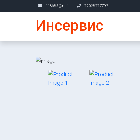
448685@mail.ru
79028777797
Инсервис