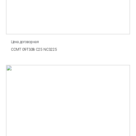
Цена договорная
CCMT 09T308 C25 NC3225