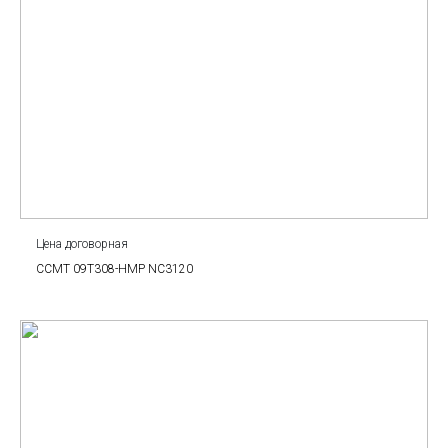
Цена договорная
CCMT 09T308-HMP NC3120