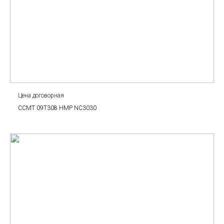
Цена договорная
CCMT 09T308 HMP NC3030