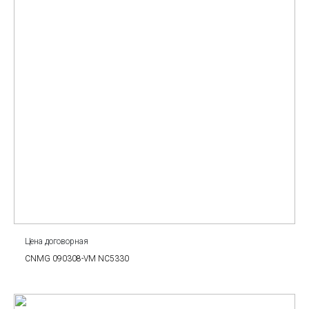
Цена договорная
CNMG 090308-VM NC5330