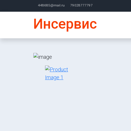
448685@mail.ru
79028777797
Инсервис