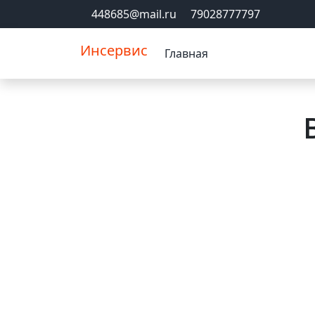
448685@mail.ru
79028777797
Инсервис
Главная