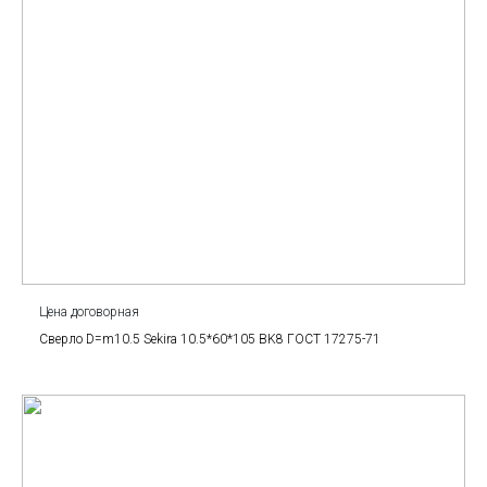
Цена договорная
Сверло D=m10.5 Sekira 10.5*60*105 BK8 ГОСТ 17275-71