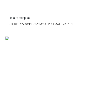
Цена договорная
Сверло D=9 Sekira 9.0*40*85 BK8 ГОСТ 17274-71