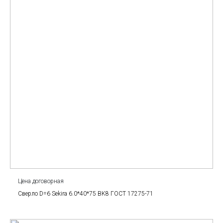
Цена договорная
Сверло D=6 Sekira 6.0*40*75 BK8 ГОСТ 17275-71