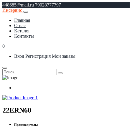
448685@mail.ru
79028777797
Инсервис
Главная
О нас
Каталог
Контакты
0
Вход
Регистрация
Мои заказы
22ERN60
Производитель: