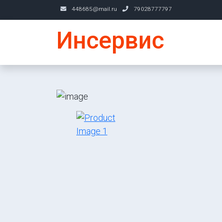
448685@mail.ru
79028777797
Инсервис