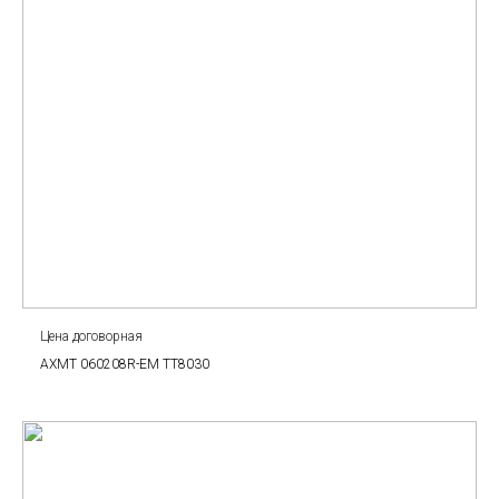
Цена договорная
AXMT 060208R-EM TT8030