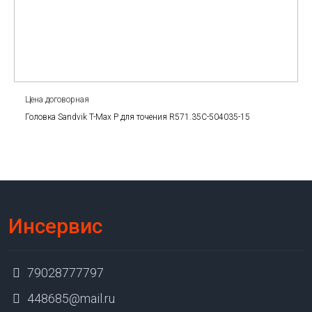
Цена договорная
Головка Sandvik T-Max P для точения R571.35C-504035-15
Инсервис
79028777797
448685@mail.ru