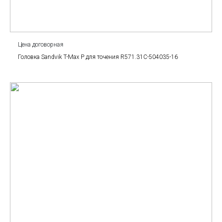
Цена договорная
Головка Sandvik T-Max P для точения R571.31C-504035-16