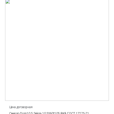
Цена договорная
Сверло D=m10.5 Sekira 10.5*60*105 BK8 ГОСТ 17275-71