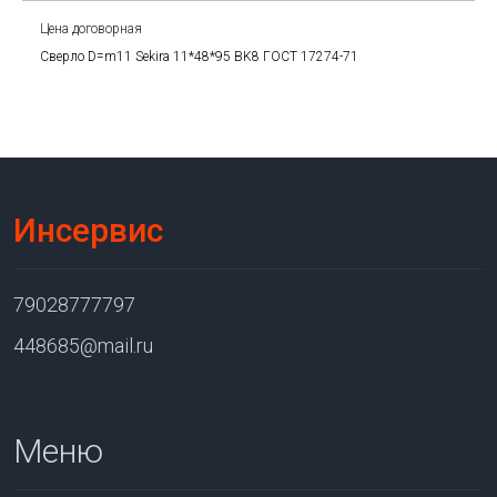
Цена договорная
Сверло D=m11 Sekira 11*48*95 BK8 ГОСТ 17274-71
Инсервис
79028777797
448685@mail.ru
Меню