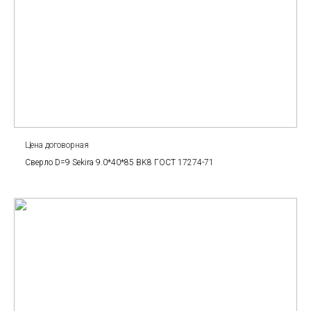
Цена договорная
Сверло D=9 Sekira 9.0*40*85 BK8 ГОСТ 17274-71