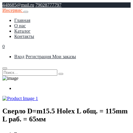
448685@mail.ru
79028777797
Инсервис
Главная
О нас
Каталог
Контакты
0
Вход
Регистрация
Мои заказы
Сверло D=m15.5 Holex L общ. = 115mm
L раб. = 65мм