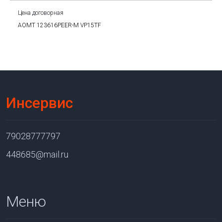
Цена договорная
AOMT 123616PEER-M VP15TF
Инсервис
79028777797
448685@mail.ru
Меню