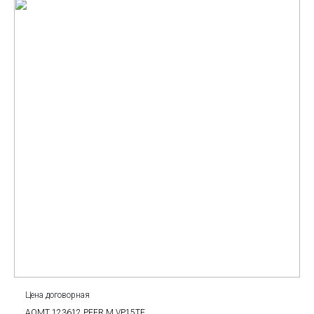
Цена договорная
AOMT 123612 PEER M VP15TF