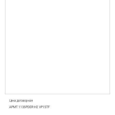
Цена договорная
APMT 1135PDER-H2 VP15TF