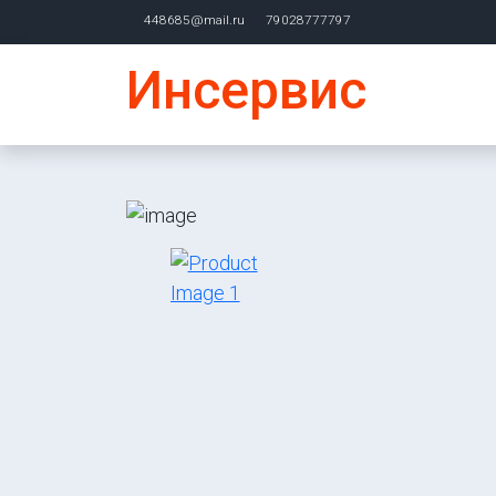
448685@mail.ru
79028777797
Инсервис