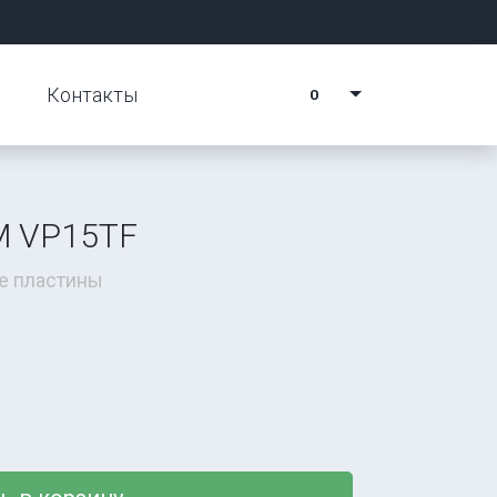
Контакты
0
M VP15TF
е пластины