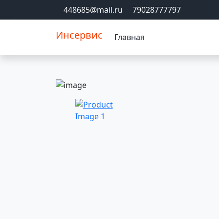
448685@mail.ru
79028777797
Инсервис
Главная