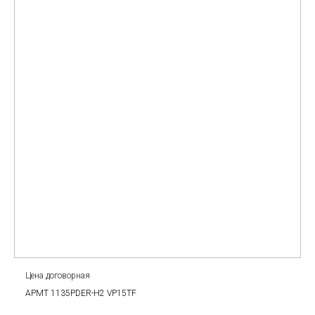
Цена договорная
APMT 1135PDER-H2 VP15TF