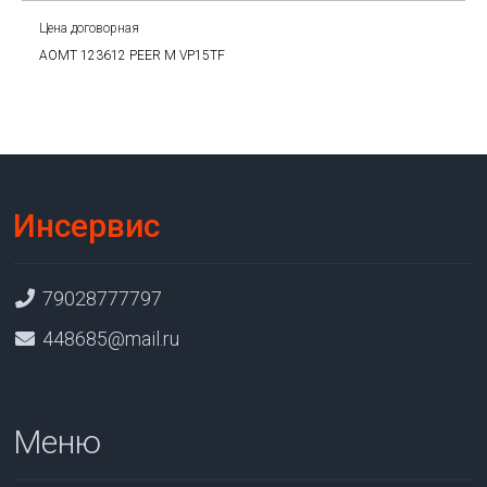
Цена договорная
AOMT 123612 PEER M VP15TF
Инсервис
79028777797
448685@mail.ru
Меню