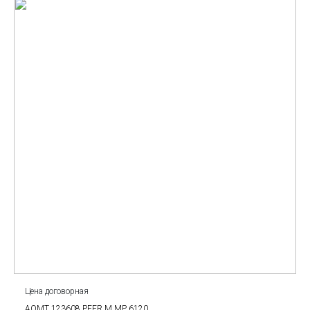
Цена договорная
AOMT 123608 PEER M МР 6120