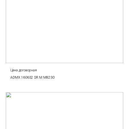
Цена договорная
ADMX 160632 SR M M8230