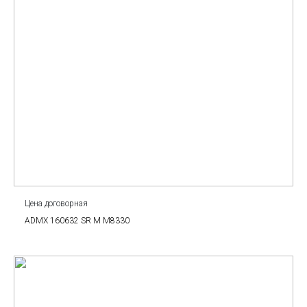
Цена договорная
ADMX 160632 SR M M8330