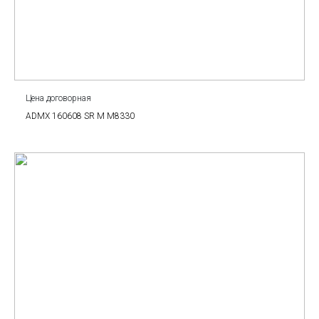
Цена договорная
ADMX 160608 SR M M8330