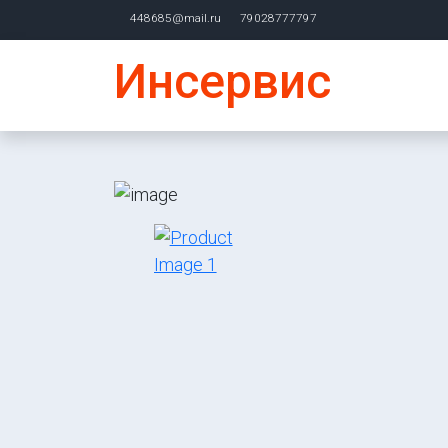
448685@mail.ru
79028777797
Инсервис