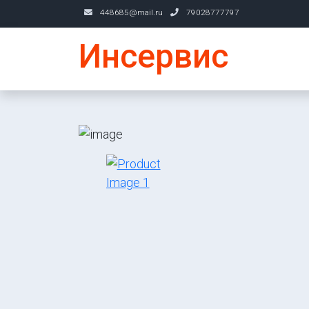
448685@mail.ru
79028777797
Инсервис