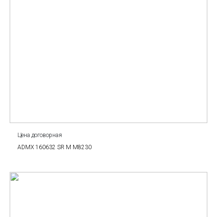
Цена договорная
ADMX 160632 SR M M8230