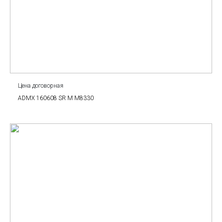
Цена договорная
ADMX 160608 SR M M8330