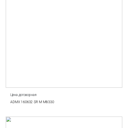
Цена договорная
ADMX 160632 SR M M8330