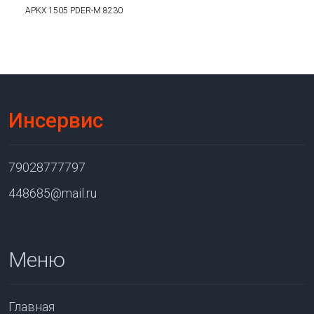
APKX 1505 PDER-M 8230
Инсервис
79028777797
448685@mail.ru
Меню
Главная