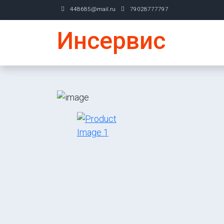
448685@mail.ru
79028777797
Инсервис