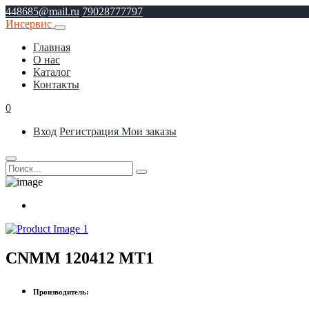
448685@mail.ru
79028777797
Инсервис
Главная
О нас
Каталог
Контакты
0
Вход
Регистрация
Мои заказы
CNMM 120412 MT1
Производитель: