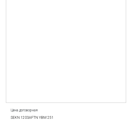
Цена договорная
SEKN 1203AFTN YBM 251