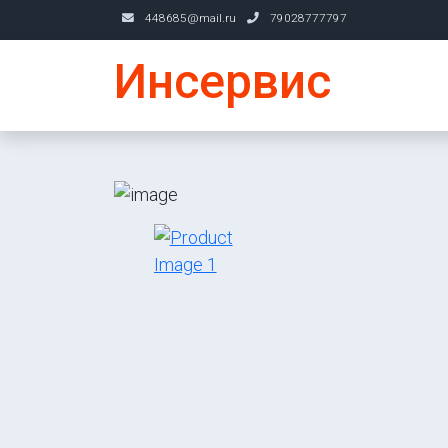
448685@mail.ru
79028777797
Инсервис