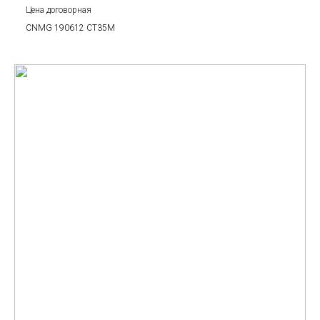
Цена договорная
CNMG 190612 CT35M