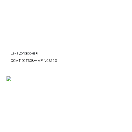
Цена договорная
CCMT 09T308-HMP NC3120