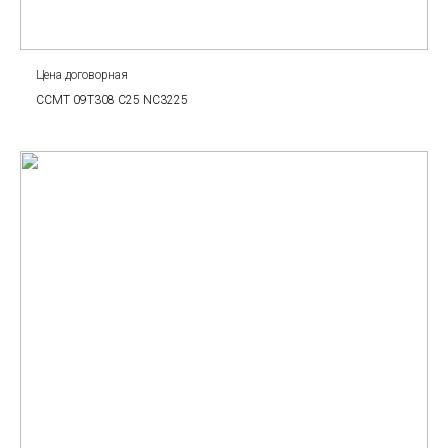
Цена договорная
CCMT 09T308 C25 NC3225