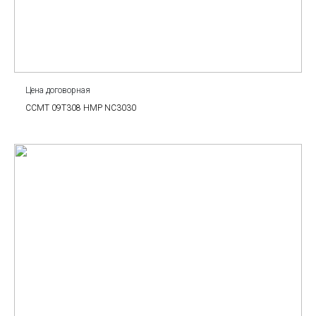
Цена договорная
CCMT 09T308 HMP NC3030