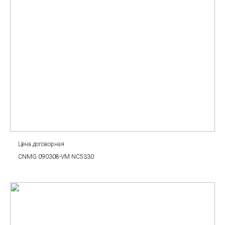
Цена договорная
CNMG 090308-VM NC5330