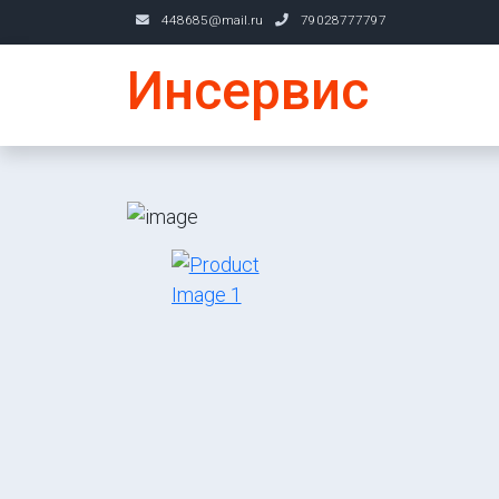
448685@mail.ru
79028777797
Инсервис