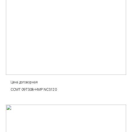
Цена договорная
CCMT 09T308-HMP NC3120