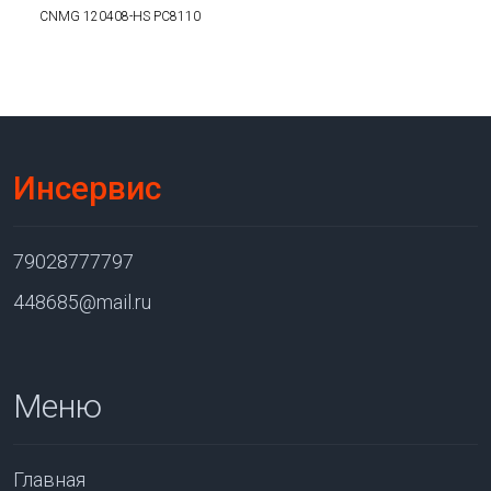
CNMG 120408-HS PC8110
Инсервис
79028777797
448685@mail.ru
Меню
Главная