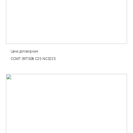
Цена договорная
CCMT 09T308 C25 NC3225