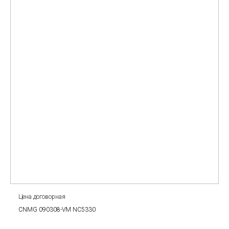
Цена договорная
CNMG 090308-VM NC5330