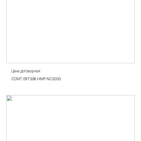
Цена договорная
CCMT 09T308 HMP NC3030