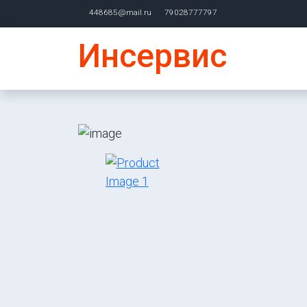
448685@mail.ru
79028777797
Инсервис