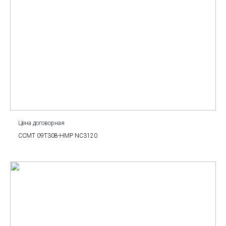
Цена договорная
CCMT 09T308-HMP NC3120