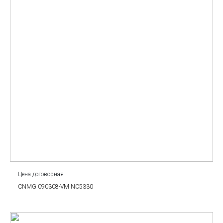
Цена договорная
CNMG 090308-VM NC5330