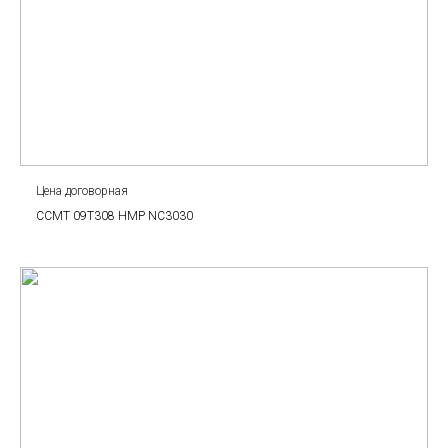
Цена договорная
CCMT 09T308 HMP NC3030