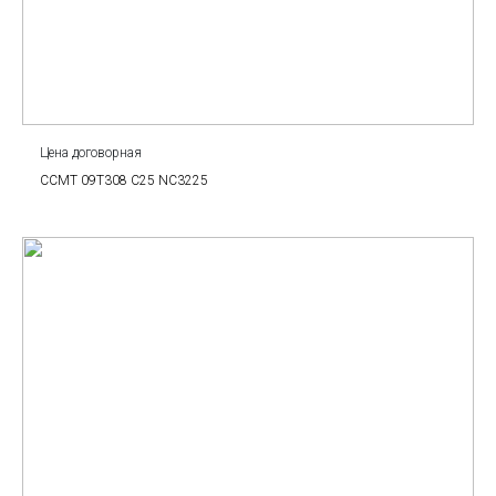
Цена договорная
CCMT 09T308 C25 NC3225