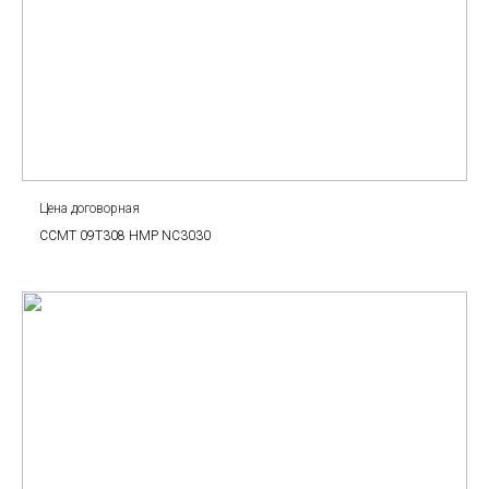
Цена договорная
CCMT 09T308 HMP NC3030