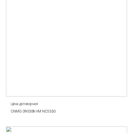
Цена договорная
CNMG 090308-VM NC5330