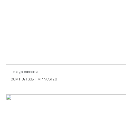
Цена договорная
CCMT 09T308-HMP NC3120