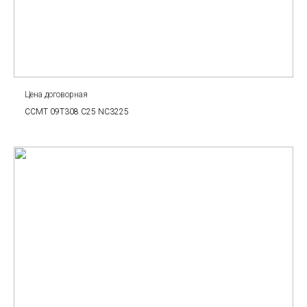
Цена договорная
CCMT 09T308 C25 NC3225