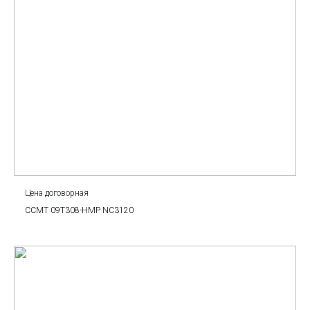
Цена договорная
CCMT 09T308-HMP NC3120