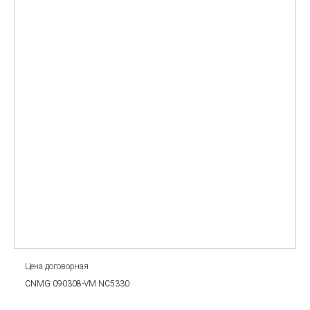
Цена договорная
CNMG 090308-VM NC5330