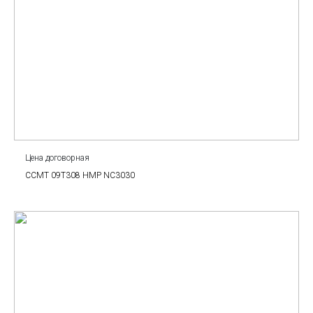
Цена договорная
CCMT 09T308 HMP NC3030