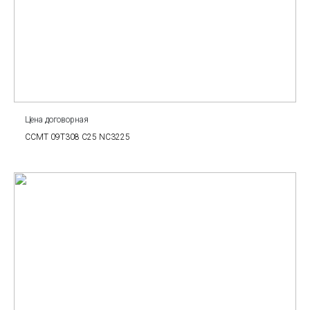
Цена договорная
CCMT 09T308 C25 NC3225