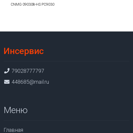
CNMG 090308-HS PC9030
Инсервис
79028777797
448685@mail.ru
Меню
Главная