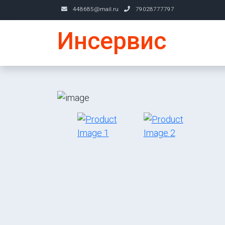
448685@mail.ru
79028777797
Инсервис