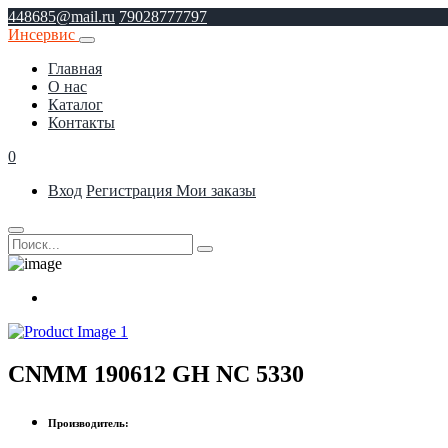
448685@mail.ru
79028777797
Инсервис
Главная
О нас
Каталог
Контакты
0
Вход
Регистрация
Мои заказы
CNMM 190612 GH NC 5330
Производитель: