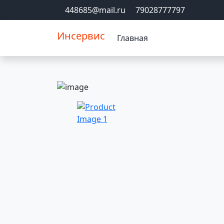
448685@mail.ru
79028777797
Инсервис
Главная