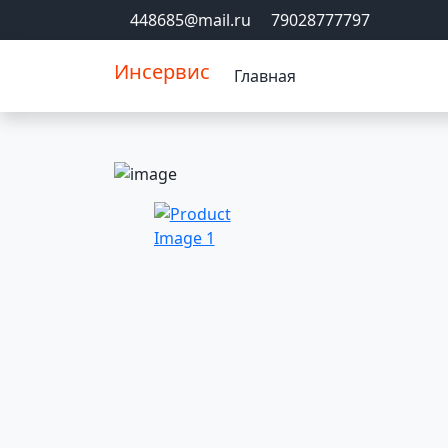
448685@mail.ru
79028777797
Инсервис
Главная