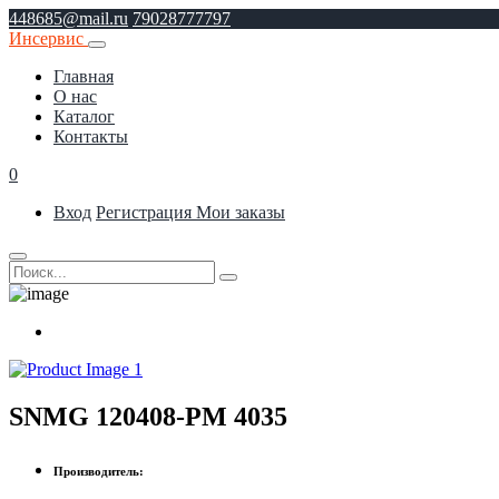
448685@mail.ru
79028777797
Инсервис
Главная
О нас
Каталог
Контакты
0
Вход
Регистрация
Мои заказы
SNMG 120408-PM 4035
Производитель: