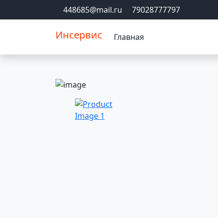
448685@mail.ru
79028777797
Инсервис
Главная